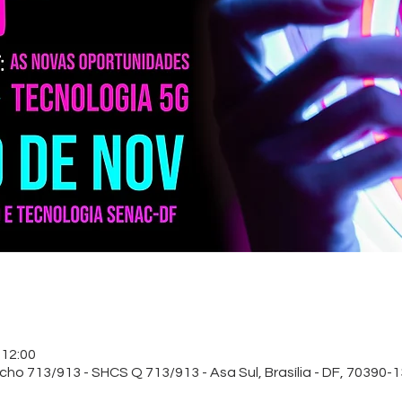
 12:00
o 713/913 - SHCS Q 713/913 - Asa Sul, Brasília - DF, 70390-13