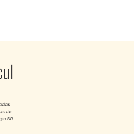
Sobre Nós
Contato
cul
tadas
as de
gia 5G