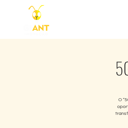
Home
5G
O “5
opor
trans