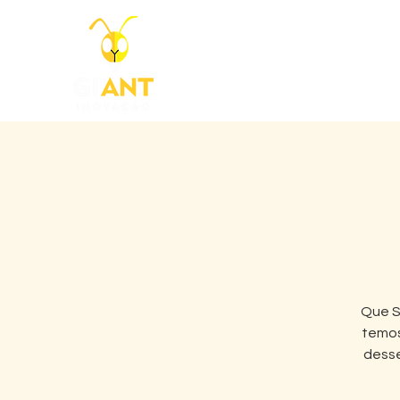
Home
Que S
temos
desse