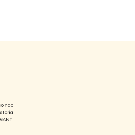
Sobre Nós
Contato
so não
stória
 GIANT