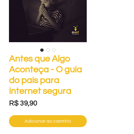
Antes que Algo
Aconteça - O guia
do pais para
internet segura
Preço
R$ 39,90
Adicionar ao carrinho