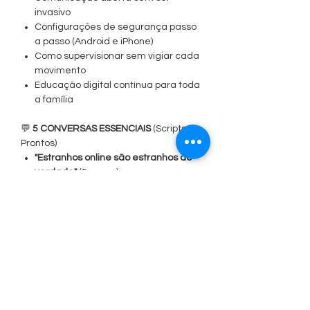
invasivo
Configurações de segurança passo
a passo (Android e iPhone)
Como supervisionar sem vigiar cada
movimento
Educação digital contínua para toda
a família
💬
5 CONVERSAS ESSENCIAIS
(Scripts
Prontos)
"Estranhos online são estranhos de
verdade"
(5+ anos)
"Na internet, nem tudo é verdade"
(6+ anos)
"Suas fotos e vídeos são para
sempre"
(8+ anos)
"Cyberbullying machuca de
verdade"
(7+ anos)
"A internet é incrível quando usada
direito"
(todas as idades)