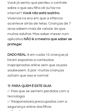
Você já sentiu que perdeu o controle
sobre o que seu filho vê ou faz na
internet?
Você não está sozinho.
Vivemos na era em que a infância
acontece atrás de telas. Crianças de 7
anos sabem mais de celular do que
muitos adultos. Mas saber mexer num
aplicativo
NÃO é o mesmo que saber se
proteger
.
DADO REAL:
6 em cada 10 crianças já
foram expostas a conteúdos
inapropriados online sem que os pais
soubessem. E pior: muitas crianças
acham que isso é normal.
🎯
PARA QUEM É ESTE GUIA
✅ Pais que se sentem perdidos com a
tecnologia
✅ Responsáveis preocupados com a
segurança online dos filhos